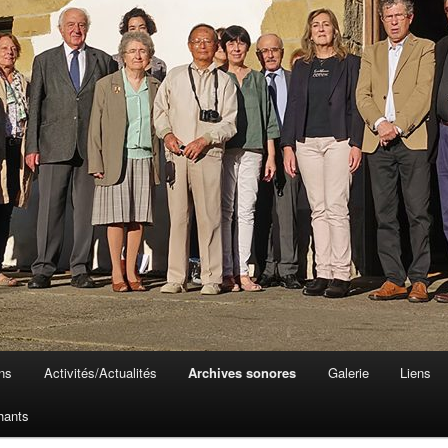
ons
Activités/Actualités
Archives sonores
Galerie
Liens
hants