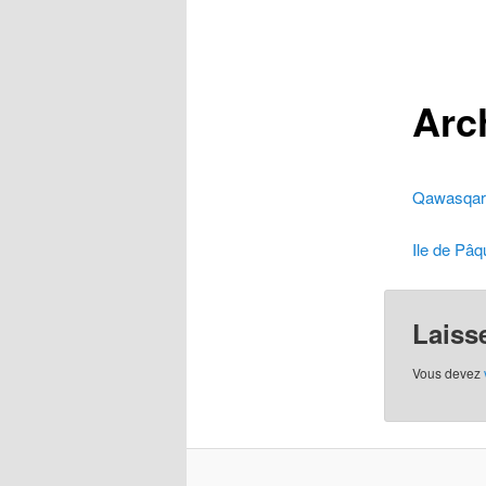
contenu
principal
Arc
Qawasqar
Ile de Pâ
Laiss
Vous devez