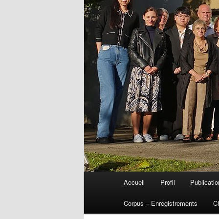
Menu
Accueil
Profil
Publicati
Aller
principal
Corpus – Enregistrements
C
au