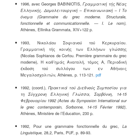
1996, avec Georges BABINIOTIS,
Γραμματική τής Νέας
Ελληνικής. Δομολειτουργική – Επικοινωνιακή – Ι Το
όνομα (Grammaire du grec moderne. Structurale,
fonctionnelle et communicationnelle. — I. Le nom),
Athènes, Ellinika Grammata, XIV+122 p.
1993, Νικολάου Σοφιανού τού Κερκυραίου.
Γραμματική τής κοινής των Ελλήνων γλώσσης
(Nicolas Sophianos de Corfou. Première grammaire du grec
moderne), Η καθ’ημάς Ανατολή, τόμος Α, Περιοδική
έκδοση τού συλλόγου των εν Αθήναις
Μεγαλοσχολιτών, Athènes, p. 113-121.
pdf
1992, (coord.),
Πρακτικά τού Διεθνούς Συμποσίου για
τη Σύγχρονη Ελληνική Γλώσσα, Σορβόννη, 14-15
Φεβρουαρίου 1992
(Actes du Symposion International sur
le grec contemporain, Sorbonne, 14-15 Février 1992)
,
Athènes, Ministère de l’Education, 230 p.
1992, Pour une grammaire fonctionnelle du grec,
La
Linguistique,
28,2, Paris, PUF, p. 89-93.