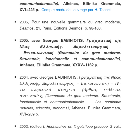
communicationnelle),
Athènes, Ellinika Grammata,
XVI+445 p.
Compte rendu de l’ouvrage par H. Tonnet
2005, Pour une nouvelle grammaire du grec moderne,
Desmos
, 21, Paris, Éditions Desmos, p. 98-103.
2005, avec Georges BABINIOTIS,
Γραμματική τής
Νέας Ελληνικής. Δομολειτουργική –
Επικοινωνιακή (Grammaire du grec moderne.
Structurale, fonctionnelle et communicationnelle),
Athènes, Ellinika Grammata, XXXV+1162 p.
2004, avec Georges BABINIOTIS,
Γραμματική τής Νέας
Ελληνικής. Δομολειτουργική – Επικοινωνιακή –
ΙV.-
Τα ονοματικά στοιχεία (
άρθρα, επίθετα,
αντωνυμίες
) (Grammaire du grec moderne. Structurale,
fonctionnelle et communicationnelle. — Les nominaux
(articles, adjectifs, pronoms)
, Athènes, Ellinika Grammata,
XVI+289 p.
2002, (éditeur),
Recherches en linguistique grecque,
2 vol.,