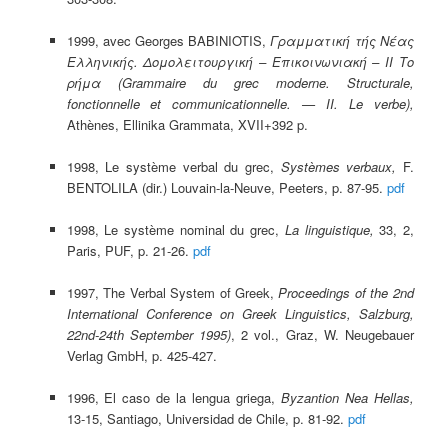
1999, avec Georges BABINIOTIS,
Γραμματική τής Νέας
Ελληνικής. Δομολειτουργική – Επικοινωνιακή –
ΙΙ Το
ρήμα (Grammaire du grec moderne. Structurale,
fonctionnelle et communicationnelle. — II. Le verbe),
Athènes, Ellinika Grammata, XVII+392 p.
1998, Le système verbal du grec,
Systèmes verbaux,
F.
BENTOLILA (dir.) Louvain-la-Neuve, Peeters, p. 87-95.
pdf
1998, Le système nominal du grec,
La linguistique,
33, 2,
Paris, PUF, p. 21-26.
pdf
1997, The Verbal System of Greek,
Proceedings of the 2nd
International Conference on Greek Linguistics, Salzburg,
22nd-24th September 1995)
, 2 vol., Graz, W. Neugebauer
Verlag GmbH, p. 425-427.
1996, El caso de la lengua griega,
Byzantion Nea Hellas,
13-15, Santiago, Universidad de Chile, p. 81-92.
pdf