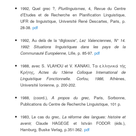
1992, Quel grec ?,
Plurilinguismes,
4, Revue du Centre
d’Etudes et de Recherche en Planification Linguistique,
UFR de linguistique, Université René Descartes, Paris, p.
28-38.
pdf
1992, Au delà de la “diglossie”,
Lez Valenciennes, N° 14.
1992: Situations linguistiques dans les pays de la
Communauté Européenne,
Lille, p. 85-97.
pdf
1988, avec S. VLAHOU et V. KANAKI, Τα ελληνικά τής
Κρήτης,
Actes du 13ème Colloque International de
Linguistique Fonctionnelle. Corfou, 1986,
Athènes,
Université Ionienne, p. 200-202.
1988, (coord.),
A propos du grec,
Paris, Sorbonne,
Publications du Centre de Recherche Linguistique, 101 p.
1983, Le cas du grec,
La réforme des langues: histoire et
avenir,
Claude HAGEGE et István FODOR (éds.),
Hamburg, Buske Verlag, p.351-362.
pdf