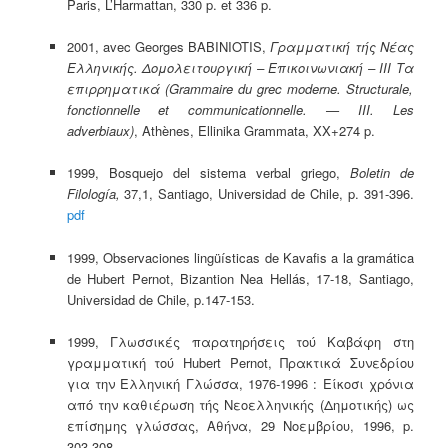
Paris, L’Harmattan, 330 p. et 336 p.
2001, avec Georges BABINIOTIS,
Γραμματική τής Νέας
Ελληνικής. Δομολειτουργική – Επικοινωνιακή –
ΙΙI
Τ
α
επιρρηματικά (Grammaire du grec moderne. Structurale,
fonctionnelle et communicationnelle. — III. Les
adverbiaux)
, Athènes, Ellinika Grammata, XX+274 p.
1999, Bosquejo del sistema verbal griego,
Boletin de
Filología,
37,1, Santiago, Universidad de Chile, p. 391-396.
pdf
1999, Observaciones lingüísticas de Kavafis a la gramática
de Hubert Pernot, Bizantion Nea Hellás, 17-18, Santiago,
Universidad de Chile, p.147-153.
1999, Γλωσσικές παρατηρήσεις τού Καβάφη στη
γραμματική τού Hubert Pernot, Πρακτικά Συνεδρίου
για την Ελληνική Γλώσσα, 1976-1996 : Είκοσι χρόνια
από την καθιέρωση τής Νεοελληνικής (Δημοτικής) ως
επίσημης γλώσσας, Αθήνα, 29 Νοεμβρίου, 1996, p.
303-308.