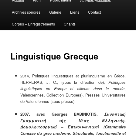
Accueil
Profil
Activités/Actualités
Aller
principal
Archives sonores
Galerie
Liens
Contact
au
Corpus – Enregistrements
Chants
contenu
principal
Linguistique Grecque
2014, Politiques linguistiques et plurilinguisme en Grèce,
HERRERAS, J. C., (sous la direction de),
Politiques
linguistiques en Europe et ailleurs dans le monde
,
Valenciennes, Collection Europe(s), Presses Universitaires
de Valenciennes (sous presse).
2007, avec Georges BABINIOTIS,
Συνοπτική
Γραμματική τής Νέας Ελληνικής.
Δομολειτουργική –
Επικοινωνιακή
(Grammaire
Concise du grec moderne. Structurale, fonctionnelle et