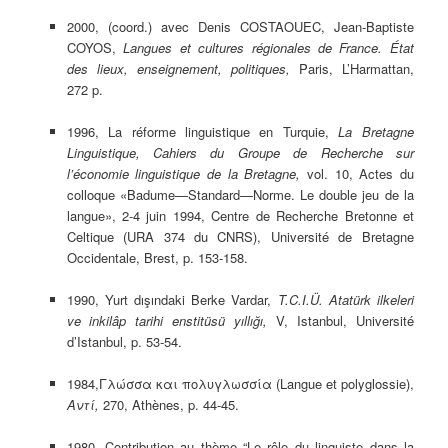
2000, (coord.) avec Denis COSTAOUEC, Jean-Baptiste
COYOS,
Langues et cultures régionales de France. État
des lieux, enseignement, politiques,
Paris, L’Harmattan,
272 p.
1996, La réforme linguistique en Turquie,
La Bretagne
Linguistique, Cahiers du Groupe de Recherche sur
l’économie linguistique de la Bretagne,
vol. 10, Actes du
colloque «Badume—Standard—Norme. Le double jeu de la
langue», 2-4 juin 1994, Centre de Recherche Bretonne et
Celtique (URA 374 du CNRS), Université de Bretagne
Occidentale, Brest, p. 153-158.
1990, Yurt dışındaki Berke Vardar,
T.C.I.Ü. Atatürk ilkeleri
ve inkilâp tarihi enstitüsü yıllığı,
V, Istanbul, Université
d’Istanbul, p. 53-54.
1984,Γλώσσα και πολυγλωσσία (Langue et polyglossie),
Αντί,
270, Athènes, p. 44-45.
1980, Contribution au thème “Le rôle du linguiste dans la