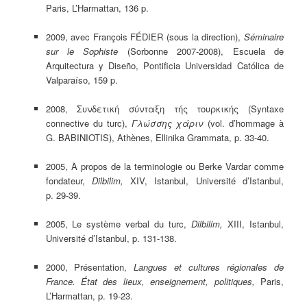
Paris, L’Harmattan, 136 p.
2009, avec François FÉDIER (sous la direction),
Séminaire
sur le Sophiste
(Sorbonne 2007-2008), Escuela de
Arquitectura y Diseño, Pontificia Universidad Católica de
Valparaíso, 159 p.
2008, Συνδετική σύνταξη τής τουρκικής (Syntaxe
connective du turc),
Γλώσσης χάριν
(vol. d’hommage à
G. BABINIOTIS), Athènes, Ellinika Grammata, p. 33-40.
2005, À propos de la terminologie ou Berke Vardar comme
fondateur,
Dilbilim,
XIV, Istanbul, Université d’Istanbul,
p. 29-39.
2005, Le système verbal du turc,
Dilbilim,
XIII, Istanbul,
Université d’Istanbul, p. 131-138.
2000, Présentation,
Langues et cultures régionales de
France. État des lieux, enseignement, politiques,
Paris,
L’Harmattan, p. 19-23.