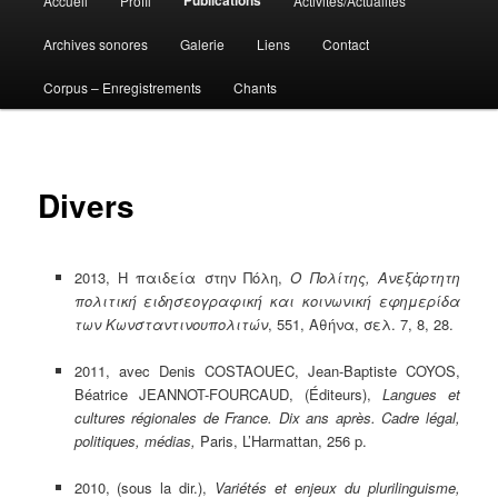
Accueil
Profil
Activités/Actualités
Aller
principal
Archives sonores
Galerie
Liens
Contact
au
Corpus – Enregistrements
Chants
contenu
principal
Divers
2013, Η παιδεία στην Πόλη,
Ο
Πολίτης,
Ανεξἀρτητη
πολιτική
ειδησεογραφική
και
κοινωνική
εφημερίδα
των
Κωνσταντινουπολιτών
, 551, Αθήνα, σελ. 7, 8, 28.
2011, avec Denis COSTAOUEC, Jean-Baptiste COYOS,
Béatrice JEANNOT-FOURCAUD, (Éditeurs),
Langues et
cultures régionales de France. Dix ans après. Cadre légal,
politiques, médias,
Paris, L’Harmattan, 256 p.
2010, (sous la dir.),
Variétés et enjeux du plurilinguisme,