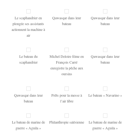
Le scaphandrier en
Qawasqar dans leur
Qawasqar dans leur
plongée ses assistants
bateau
bateau
actionnent la machine à
air
Le bateau du
Michel Deloire filme en
Qawasqar dans leur
scaphandrier
François Carré
bateau
enregistre la pêche aux
oursins
Qawasqar dans leur
Prêts pour la messe à
Le bateau « Navarino »
bateau
l’air libre
Le bateau de marine de
Philanthropie salésienne
Le bateau de marine de
guerre « Aguila »
guerre « Aguila »