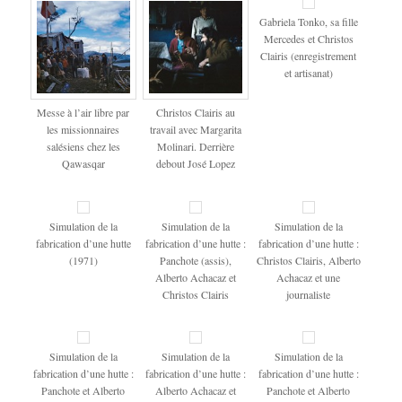
Gabriela Tonko, sa fille
Mercedes et Christos
Clairis (enregistrement
et artisanat)
Messe à l’air libre par
Christos Clairis au
les missionnaires
travail avec Margarita
salésiens chez les
Molinari. Derrière
Qawasqar
debout José Lopez
Simulation de la
Simulation de la
Simulation de la
fabrication d’une hutte
fabrication d’une hutte :
fabrication d’une hutte :
(1971)
Panchote (assis),
Christos Clairis, Alberto
Alberto Achacaz et
Achacaz et une
Christos Clairis
journaliste
Simulation de la
Simulation de la
Simulation de la
fabrication d’une hutte :
fabrication d’une hutte :
fabrication d’une hutte :
Panchote et Alberto
Alberto Achacaz et
Panchote et Alberto