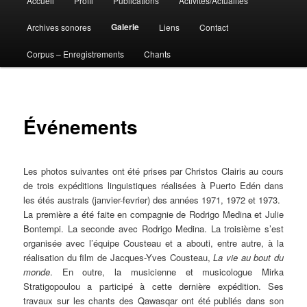
Accueil
Profil
Publications
Activités/Actualités
Aller
principal
Galerie
Archives sonores
Liens
Contact
au
Corpus – Enregistrements
Chants
contenu
principal
Événements
Les photos suivantes ont été prises par Christos Clairis au cours
de trois expéditions linguistiques réalisées à Puerto Edén dans
les étés australs (janvier-fevrier) des années 1971, 1972 et 1973.
La première a été faite en compagnie de Rodrigo Medina et Julie
Bontempi. La seconde avec Rodrigo Medina. La troisième s’est
organisée avec l’équipe Cousteau et a abouti, entre autre, à la
réalisation du film de Jacques-Yves Cousteau,
La vie au bout du
monde
. En outre, la musicienne et musicologue Mirka
Stratigopoulou a participé à cette dernière expédition. Ses
travaux sur les chants des Qawasqar ont été publiés dans son