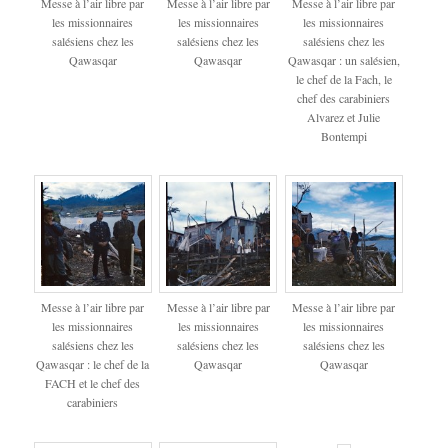
Messe à l’air libre par
Messe à l’air libre par
Messe à l’air libre par
les missionnaires
les missionnaires
les missionnaires
salésiens chez les
salésiens chez les
salésiens chez les
Qawasqar
Qawasqar
Qawasqar : un salésien,
le chef de la Fach, le
chef des carabiniers
Alvarez et Julie
Bontempi
Messe à l’air libre par
Messe à l’air libre par
Messe à l’air libre par
les missionnaires
les missionnaires
les missionnaires
salésiens chez les
salésiens chez les
salésiens chez les
Qawasqar : le chef de la
Qawasqar
Qawasqar
FACH et le chef des
carabiniers