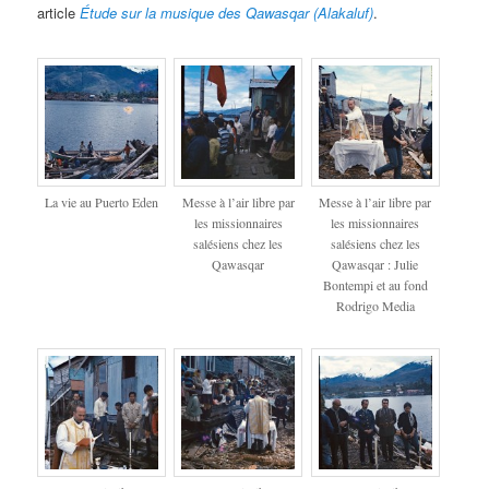
article
Étude sur la musique des Qawasqar (Alakaluf)
.
La vie au Puerto Eden
Messe à l’air libre par
Messe à l’air libre par
les missionnaires
les missionnaires
salésiens chez les
salésiens chez les
Qawasqar
Qawasqar : Julie
Bontempi et au fond
Rodrigo Media