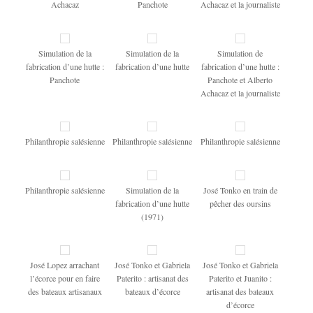
Achacaz
Panchote
Achacaz et la journaliste
Simulation de la
Simulation de la
Simulation de
fabrication d’une hutte :
fabrication d’une hutte
fabrication d’une hutte :
Panchote
Panchote et Alberto
Achacaz et la journaliste
Philanthropie salésienne
Philanthropie salésienne
Philanthropie salésienne
Philanthropie salésienne
Simulation de la
José Tonko en train de
fabrication d’une hutte
pêcher des oursins
(1971)
José Lopez arrachant
José Tonko et Gabriela
José Tonko et Gabriela
l’écorce pour en faire
Paterito : artisanat des
Paterito et Juanito :
des bateaux artisanaux
bateaux d’écorce
artisanat des bateaux
d’écorce