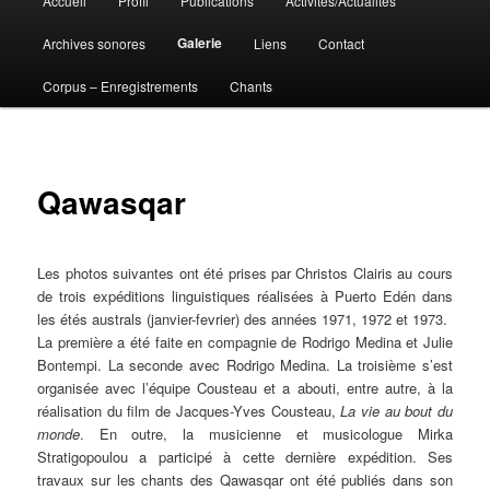
Accueil
Profil
Publications
Activités/Actualités
Aller
principal
Galerie
Archives sonores
Liens
Contact
au
Corpus – Enregistrements
Chants
contenu
principal
Qawasqar
Les photos suivantes ont été prises par Christos Clairis au cours
de trois expéditions linguistiques réalisées à Puerto Edén dans
les étés australs (janvier-fevrier) des années 1971, 1972 et 1973.
La première a été faite en compagnie de Rodrigo Medina et Julie
Bontempi. La seconde avec Rodrigo Medina. La troisième s’est
organisée avec l’équipe Cousteau et a abouti, entre autre, à la
réalisation du film de Jacques-Yves Cousteau,
La vie au bout du
monde
. En outre, la musicienne et musicologue Mirka
Stratigopoulou a participé à cette dernière expédition. Ses
travaux sur les chants des Qawasqar ont été publiés dans son