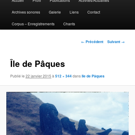
Accueil
Profil
Publications
Activités/Actualités
Aller
principal
Archives sonores
Galerie
Liens
Contact
au
Corpus – Enregistrements
Chants
contenu
principal
Navigation
← Précédent
Suivant →
des
images
Île de Pâques
Publié le
22 janvier 2015
à
512 × 344
dans
Ile de Pâques