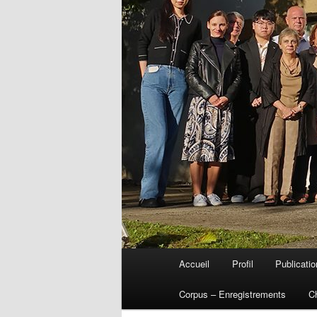
Menu
Accueil
Profil
Publicati
Aller
principal
Corpus – Enregistrements
C
au