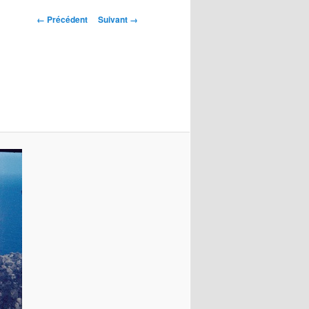
Navigation
← Précédent
Suivant →
des
images