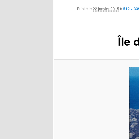
contenu
Publié le
22 janvier 2015
à
512 × 33
principal
Île