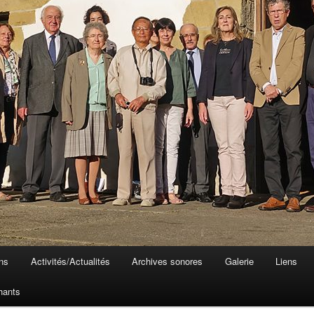
ons
Activités/Actualités
Archives sonores
Galerie
Liens
hants