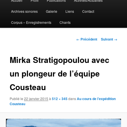
Accueil
Profil
Publications
Activités/Actualités
Aller
principal
Archives sonores
Galerie
Liens
Contact
au
Corpus – Enregistrements
Chants
contenu
principal
Navigation
← Précédent
Suivant →
des
images
Mirka Stratigopoulou avec
un plongeur de l’équipe
Cousteau
Publié le
22 janvier 2015
à
512 × 345
dans
Au cours de l’expédition
Cousteau