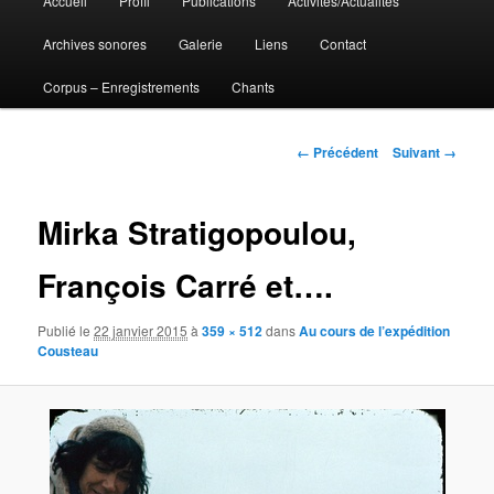
Accueil
Profil
Publications
Activités/Actualités
Aller
principal
Archives sonores
Galerie
Liens
Contact
au
Corpus – Enregistrements
Chants
contenu
principal
Navigation
← Précédent
Suivant →
des
images
Mirka Stratigopoulou,
François Carré et….
Publié le
22 janvier 2015
à
359 × 512
dans
Au cours de l’expédition
Cousteau