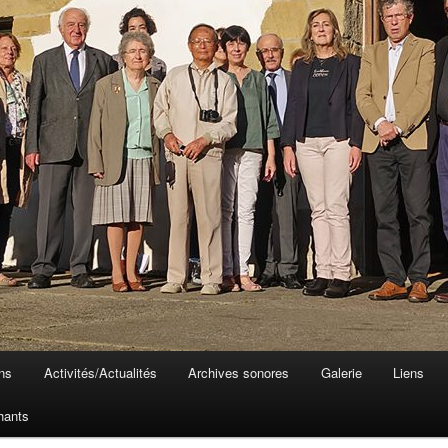
ons
Activités/Actualités
Archives sonores
Galerie
Liens
hants