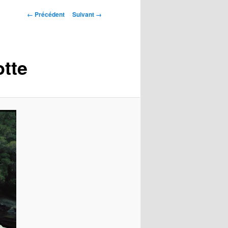
Navigation
← Précédent
Suivant →
des
images
tte