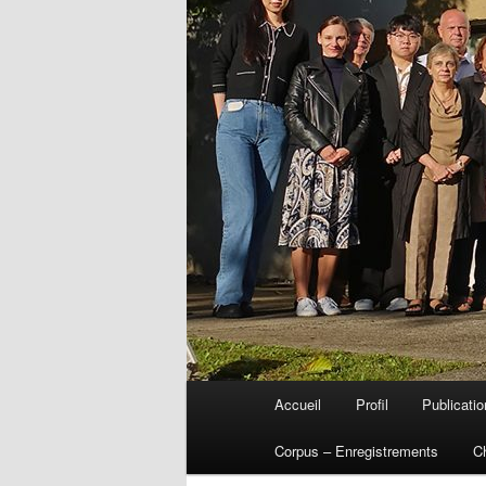
Menu
Accueil
Profil
Publicati
Aller
principal
Corpus – Enregistrements
C
au