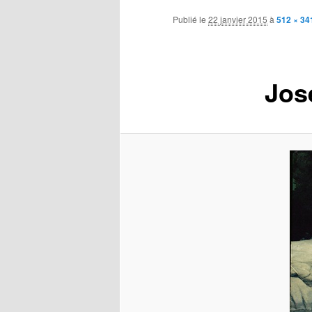
contenu
Publié le
22 janvier 2015
à
512 × 34
principal
Jos