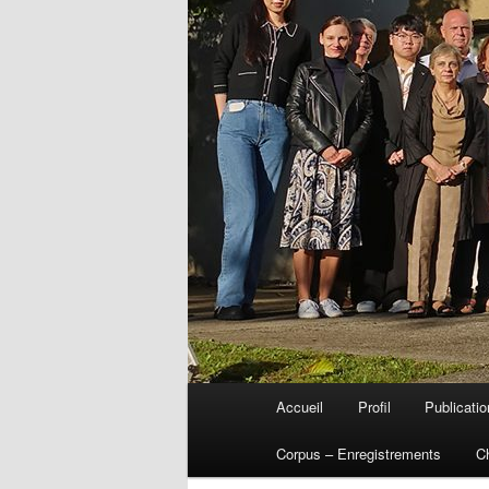
Menu
Accueil
Profil
Publicati
Aller
principal
Corpus – Enregistrements
C
au