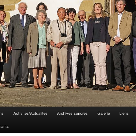
ons
Activités/Actualités
Archives sonores
Galerie
Liens
hants