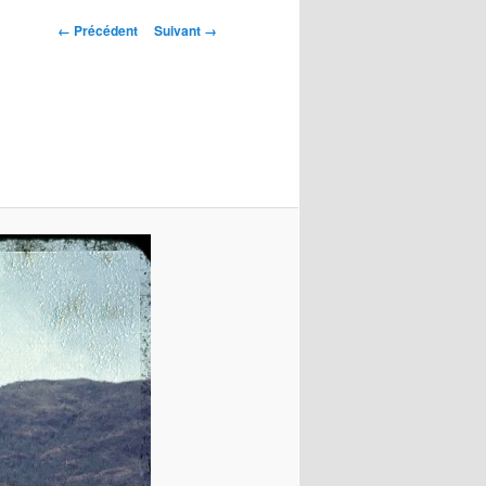
Navigation
← Précédent
Suivant →
des
images