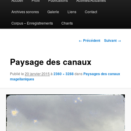
Accueil
Profil
Publications
Activités/Actualités
Aller
principal
Archives sonores
Galerie
Liens
Contact
au
Corpus – Enregistrements
Chants
contenu
principal
Navigation
← Précédent
Suivant →
des
images
Paysage des canaux
Publié le
20 janvier 2015
à
2360 × 3288
dans
Paysages des canaux
magellaniques