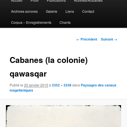
Accueil
Profil
Publications
Activités/Actualités
Aller
principal
Archives sonores
Galerie
Liens
Contact
au
Corpus – Enregistrements
Chants
contenu
principal
Navigation
← Précédent
Suivant →
des
images
Cabanes (la colonie)
qawasqar
Publié le
20 janvier 2015
à
2352 × 3248
dans
Paysages des canaux
magellaniques