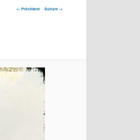
Navigation
← Précédent
Suivant →
des
images