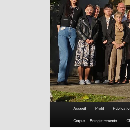
Menu
Accueil
Profil
Publicati
Aller
principal
Corpus – Enregistrements
C
au