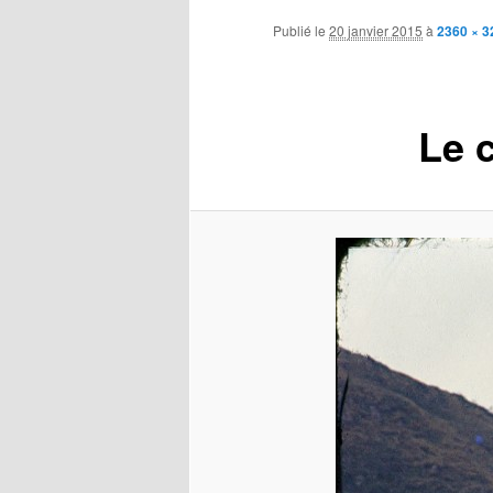
contenu
Publié le
20 janvier 2015
à
2360 × 3
principal
Le 