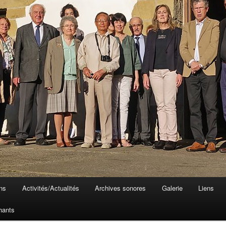
ons
Activités/Actualités
Archives sonores
Galerie
Liens
hants