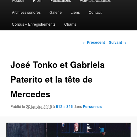
Accueil
Profil
Publications
Activités/Actualités
Aller
principal
Archives sonores
Galerie
Liens
Contact
au
Corpus – Enregistrements
Chants
contenu
principal
Navigation
← Précédent
Suivant →
des
images
José Tonko et Gabriela
Paterito et la tête de
Mercedes
Publié le
20 janvier 2015
à
512 × 346
dans
Personnes