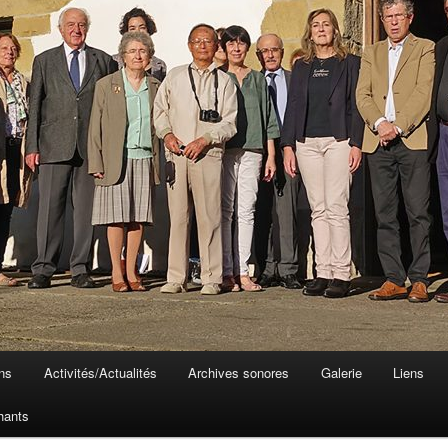
ons
Activités/Actualités
Archives sonores
Galerie
Liens
hants