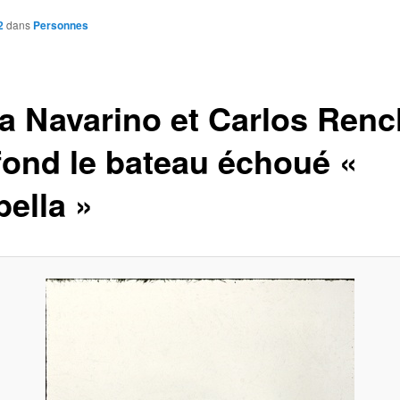
2
dans
Personnes
ia Navarino et Carlos Renc
fond le bateau échoué «
bella »