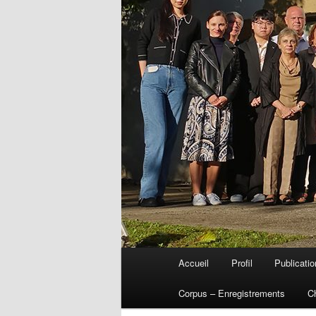
Menu
Accueil
Profil
Publicati
Aller
principal
Corpus – Enregistrements
C
au