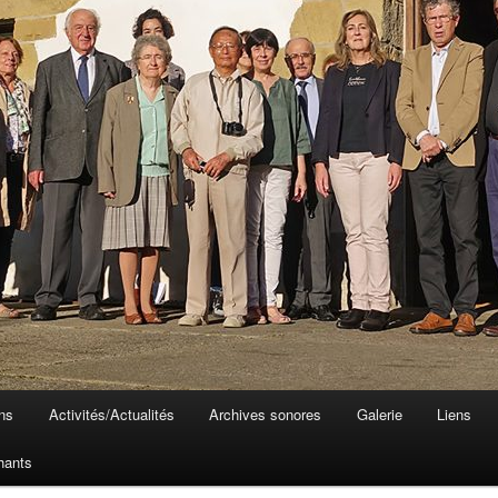
ons
Activités/Actualités
Archives sonores
Galerie
Liens
hants