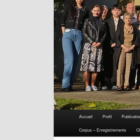
Menu
Accueil
Profil
Publicati
Aller
principal
Corpus – Enregistrements
C
au