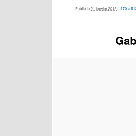
contenu
Publié le
21 janvier 2015
à
370 × 51
principal
Gabr