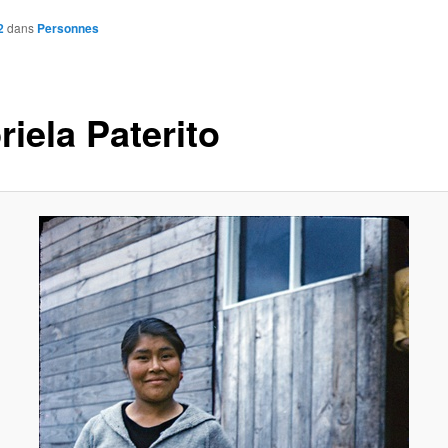
2
dans
Personnes
iela Paterito