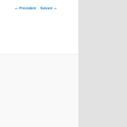
Navigation
← Précédent
Suivant →
des
images