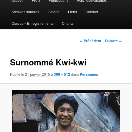
Accueil
Profil
Publications
Activités/Actualités
Aller
principal
Archives sonores
Galerie
Liens
Contact
au
Corpus – Enregistrements
Chants
contenu
principal
Navigation
← Précédent
Suivant →
des
images
Surnommé Kwi-kwi
Publié le
21 janvier 2015
à
366 × 512
dans
Personnes