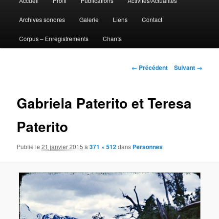
Accueil
Profil
Publications
Activités/Actualités
Aller
principal
Archives sonores
Galerie
Liens
Contact
au
Corpus – Enregistrements
Chants
contenu
principal
Navigation
← Précédent
Suivant →
des
images
Gabriela Paterito et Teresa
Paterito
Publié le
21 janvier 2015
à
371 × 512
dans
Personnes