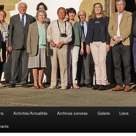
ons
Activités/Actualités
Archives sonores
Galerie
Liens
hants