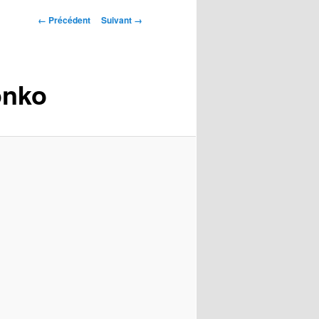
Navigation
← Précédent
Suivant →
des
images
onko