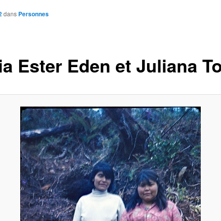
2
dans
Personnes
ia Ester Eden et Juliana T