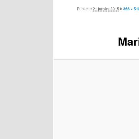
contenu
Publié le
21 janvier 2015
à
366 × 51
principal
Mar