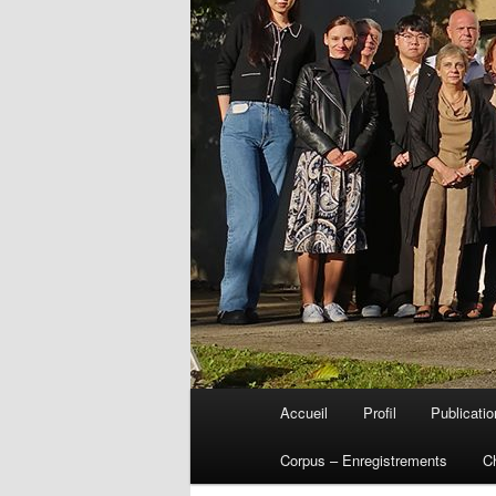
Menu
Accueil
Profil
Publicati
Aller
principal
Corpus – Enregistrements
C
au