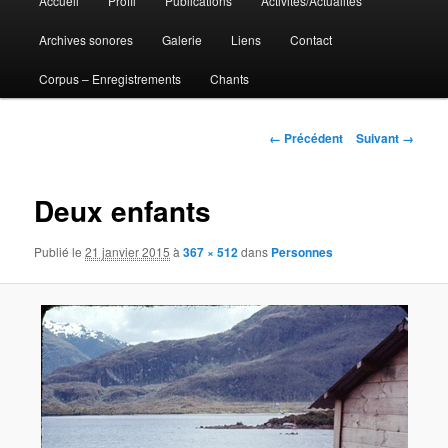
Accueil
Profil
Publications
Activités/Actualités
Aller
principal
Archives sonores
Galerie
Liens
Contact
au
Corpus – Enregistrements
Chants
contenu
principal
Navigation
← Précédent
Suivant →
des
images
Deux enfants
Publié le
21 janvier 2015
à
367 × 512
dans
Personnes