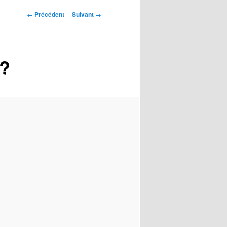
Navigation
← Précédent
Suivant →
des
images
 ?