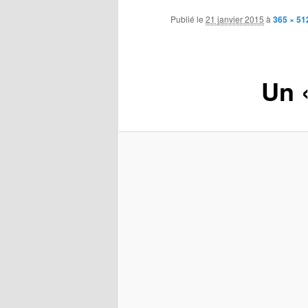
contenu
Publié le
21 janvier 2015
à
365 × 51
principal
Un 