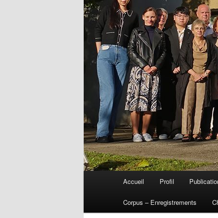
Menu
Accueil
Profil
Publicati
Aller
principal
Corpus – Enregistrements
C
au