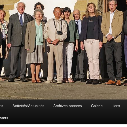
ons
Activités/Actualités
Archives sonores
Galerie
Liens
hants