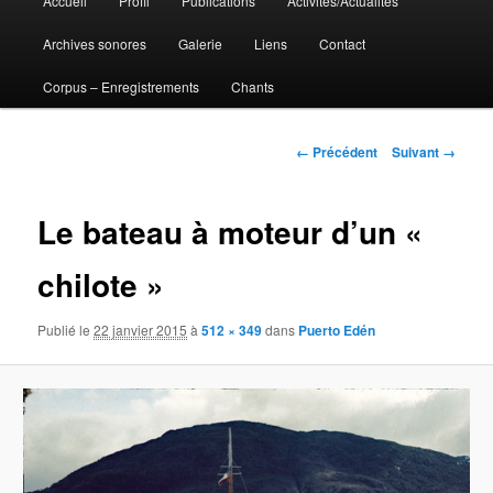
Accueil
Profil
Publications
Activités/Actualités
Aller
principal
Archives sonores
Galerie
Liens
Contact
au
Corpus – Enregistrements
Chants
contenu
principal
Navigation
← Précédent
Suivant →
des
images
Le bateau à moteur d’un «
chilote »
Publié le
22 janvier 2015
à
512 × 349
dans
Puerto Edén