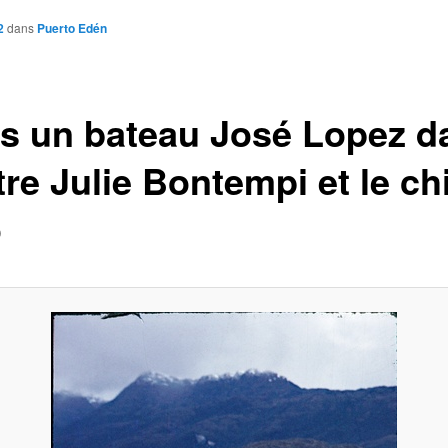
2
dans
Puerto Edén
s un bateau José Lopez d
tre Julie Bontempi et le ch
o