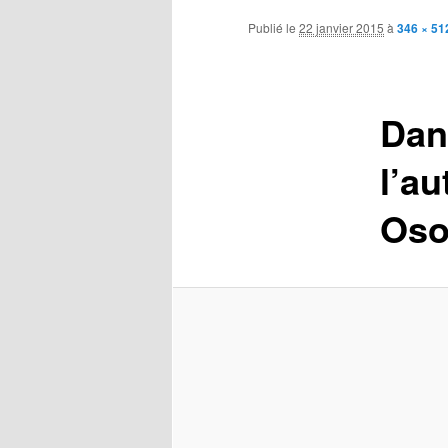
contenu
Publié le
22 janvier 2015
à
346 × 51
principal
Dan
l’au
Os