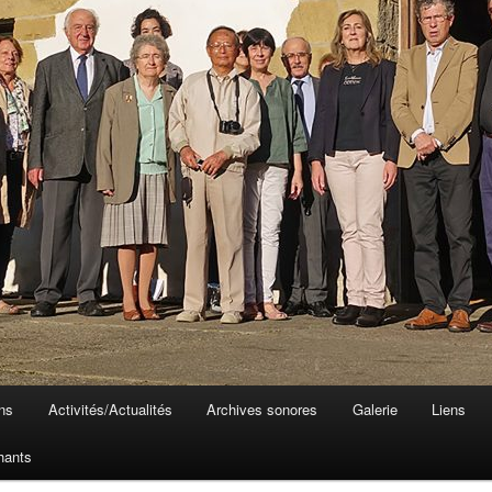
ons
Activités/Actualités
Archives sonores
Galerie
Liens
hants