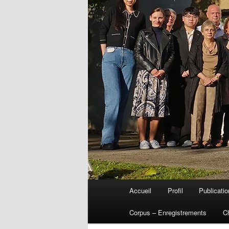
Menu
Accueil
Profil
Publicati
Aller
principal
Corpus – Enregistrements
C
au