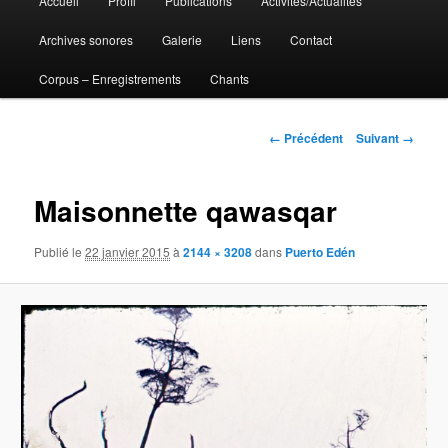
Accueil
Profil
Publications
Activités/Actualités
Aller
principal
Archives sonores
Galerie
Liens
Contact
au
Corpus – Enregistrements
Chants
contenu
principal
Navigation
← Précédent
Suivant →
des
images
Maisonnette qawasqar
Publié le
22 janvier 2015
à
2144 × 3208
dans
Puerto Edén