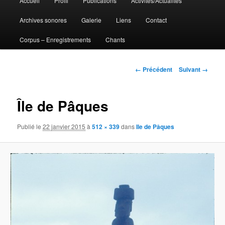
Accueil
Profil
Publications
Activités/Actualités
Aller
principal
Archives sonores
Galerie
Liens
Contact
au
Corpus – Enregistrements
Chants
contenu
principal
Navigation
← Précédent
Suivant →
des
images
Île de Pâques
Publié le
22 janvier 2015
à
512 × 339
dans
Ile de Pâques