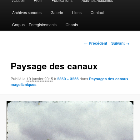
Accueil
Profil
Publications
Activités/Actualités
Aller
principal
Archives sonores
Galerie
Liens
Contact
au
Corpus – Enregistrements
Chants
contenu
principal
Navigation
← Précédent
Suivant →
des
images
Paysage des canaux
Publié le
19 janvier 2015
à
2360 × 3256
dans
Paysages des canaux
magellaniques