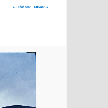
Navigation
← Précédent
Suivant →
des
images