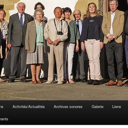
ons
Activités/Actualités
Archives sonores
Galerie
Liens
hants