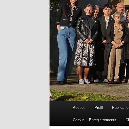
Menu
Accueil
Profil
Publicati
Aller
principal
Corpus – Enregistrements
C
au