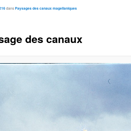
216
dans
Paysages des canaux magellaniques
sage des canaux