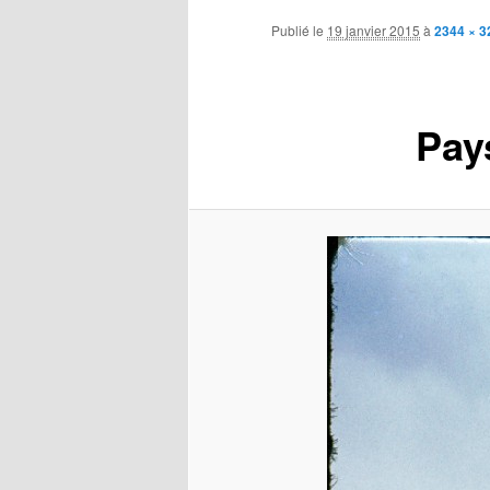
contenu
Publié le
19 janvier 2015
à
2344 × 3
principal
Pay