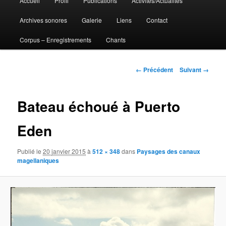
Accueil
Profil
Publications
Activités/Actualités
Aller
principal
Archives sonores
Galerie
Liens
Contact
au
Corpus – Enregistrements
Chants
contenu
principal
Navigation
← Précédent
Suivant →
des
images
Bateau échoué à Puerto
Eden
Publié le
20 janvier 2015
à
512 × 348
dans
Paysages des canaux
magellaniques