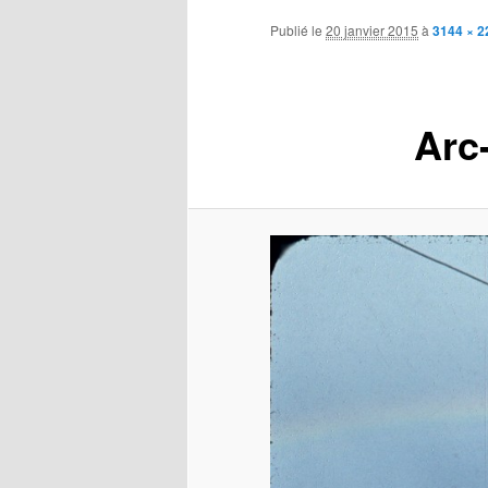
contenu
Publié le
20 janvier 2015
à
3144 × 2
principal
Arc