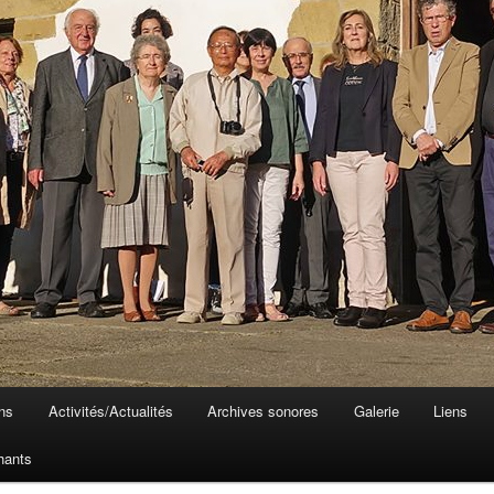
ons
Activités/Actualités
Archives sonores
Galerie
Liens
hants