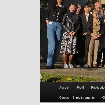
Menu
Accueil
Profil
Publicati
Aller
principal
Corpus – Enregistrements
C
au