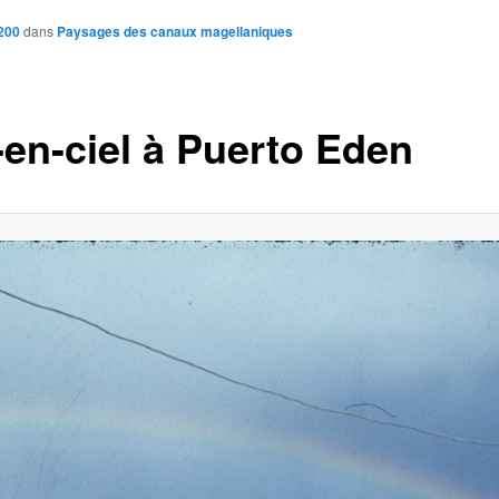
200
dans
Paysages des canaux magellaniques
-en-ciel à Puerto Eden