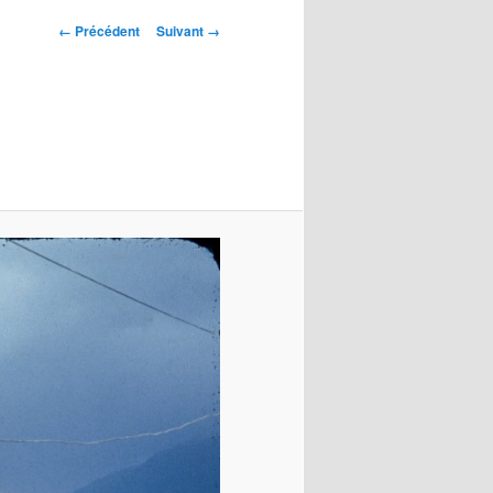
Navigation
← Précédent
Suivant →
des
images