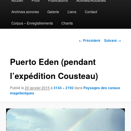
Accueil
Profil
Publications
Activités/Actualités
Aller
principal
Archives sonores
Galerie
Liens
Contact
au
Corpus – Enregistrements
Chants
contenu
principal
Navigation
← Précédent
Suivant →
des
images
Puerto Eden (pendant
l’expédition Cousteau)
Publié le
20 janvier 2015
à
3144 × 2192
dans
Paysages des canaux
magellaniques