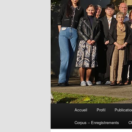
Menu
Accueil
Profil
Publicati
Aller
principal
Corpus – Enregistrements
C
au