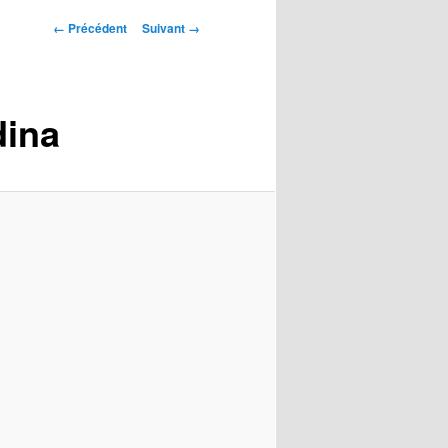
Navigation
← Précédent
Suivant →
des
images
dina