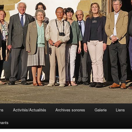
ons
Activités/Actualités
Archives sonores
Galerie
Liens
hants