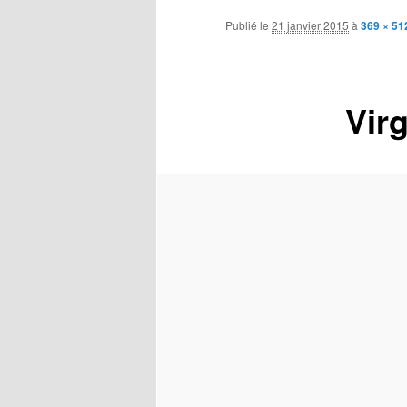
contenu
Publié le
21 janvier 2015
à
369 × 51
principal
Vir