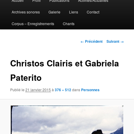
Accueil
Profil
Publications
Activités/Actualités
Aller
principal
Archives sonores
Galerie
Liens
Contact
au
Corpus – Enregistrements
Chants
contenu
principal
Navigation
← Précédent
Suivant →
des
images
Christos Clairis et Gabriela
Paterito
Publié le
21 janvier 2015
à
376 × 512
dans
Personnes