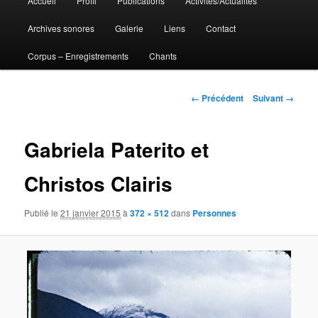
Accueil
Profil
Publications
Activités/Actualités
Aller
principal
Archives sonores
Galerie
Liens
Contact
au
Corpus – Enregistrements
Chants
contenu
principal
Navigation
← Précédent
Suivant →
des
images
Gabriela Paterito et
Christos Clairis
Publié le
21 janvier 2015
à
372 × 512
dans
Personnes