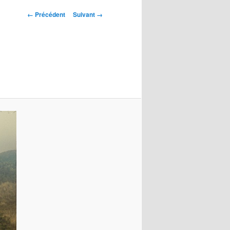
Navigation
← Précédent
Suivant →
des
images