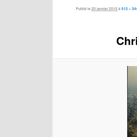
contenu
Publié le
20 janvier 2015
à
512 × 34
principal
Chri