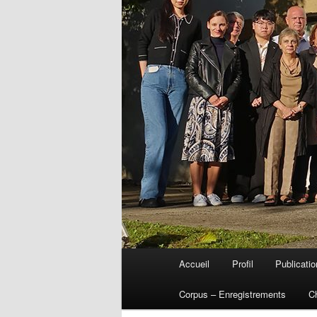
Menu
Accueil
Profil
Publicati
Aller
principal
Corpus – Enregistrements
C
au