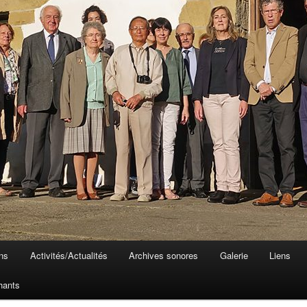
ons
Activités/Actualités
Archives sonores
Galerie
Liens
hants