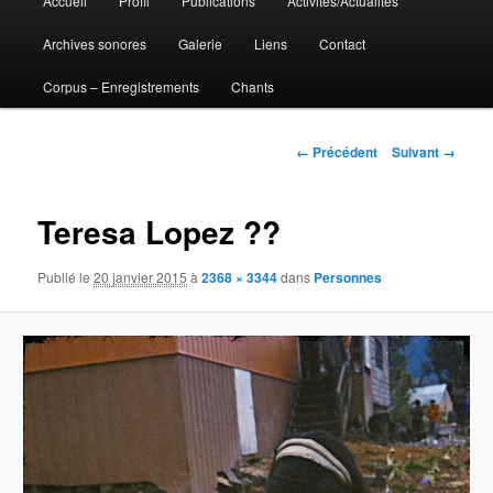
Accueil
Profil
Publications
Activités/Actualités
Aller
principal
Archives sonores
Galerie
Liens
Contact
au
Corpus – Enregistrements
Chants
contenu
principal
Navigation
← Précédent
Suivant →
des
images
Teresa Lopez ??
Publié le
20 janvier 2015
à
2368 × 3344
dans
Personnes