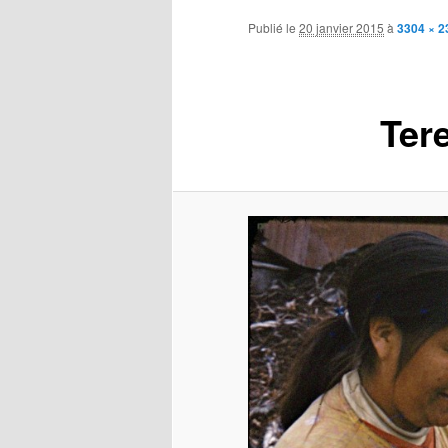
contenu
Publié le
20 janvier 2015
à
3304 × 2
principal
Ter