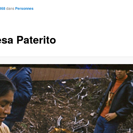
368
dans
Personnes
esa Paterito