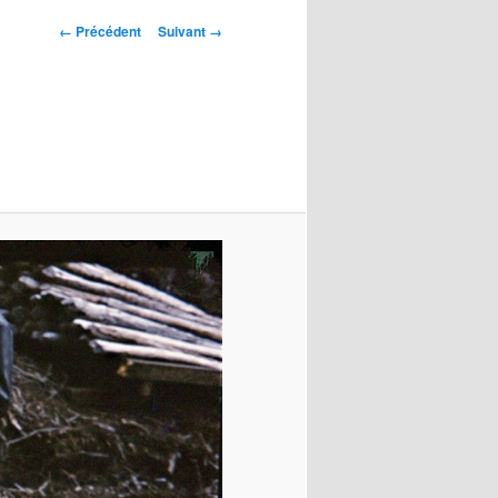
Navigation
← Précédent
Suivant →
des
images