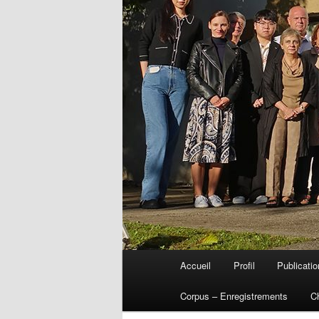
Menu
Accueil
Profil
Publicati
Aller
principal
Corpus – Enregistrements
C
au