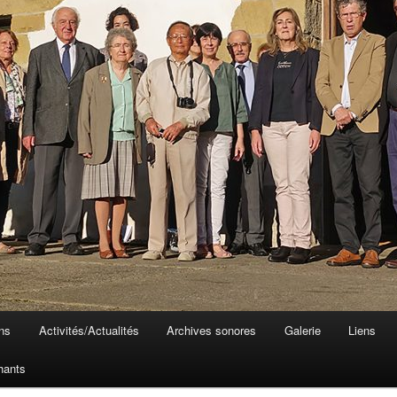
ons
Activités/Actualités
Archives sonores
Galerie
Liens
hants