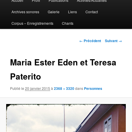
Accueil
Profil
Publications
Activités/Actualités
Aller
principal
Archives sonores
Galerie
Liens
Contact
au
Corpus – Enregistrements
Chants
contenu
principal
Navigation
← Précédent
Suivant →
des
images
Maria Ester Eden et Teresa
Paterito
Publié le
20 janvier 2015
à
2368 × 3320
dans
Personnes