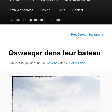
Accueil
Profil
Publications
Activités/Actualités
Aller
principal
Archives sonores
Galerie
Liens
Contact
au
Corpus – Enregistrements
Chants
contenu
principal
Navigation
← Précédent
Suivant →
des
images
Qawasqar dans leur bateau
Publié le
22 janvier 2015
à
351 × 512
dans
Puerto Edén