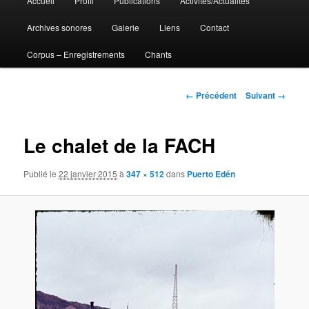
Accueil
Profil
Publications
Activités/Actualités
Aller
principal
Archives sonores
Galerie
Liens
Contact
au
Corpus – Enregistrements
Chants
contenu
principal
Navigation
← Précédent
Suivant →
des
images
Le chalet de la FACH
Publié le
22 janvier 2015
à
347 × 512
dans
Puerto Edén