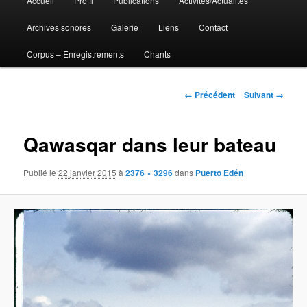
Accueil
Profil
Publications
Activités/Actualités
Aller
principal
Archives sonores
Galerie
Liens
Contact
au
Corpus – Enregistrements
Chants
contenu
principal
Navigation
← Précédent
Suivant →
des
images
Qawasqar dans leur bateau
Publié le
22 janvier 2015
à
2376 × 3296
dans
Puerto Edén