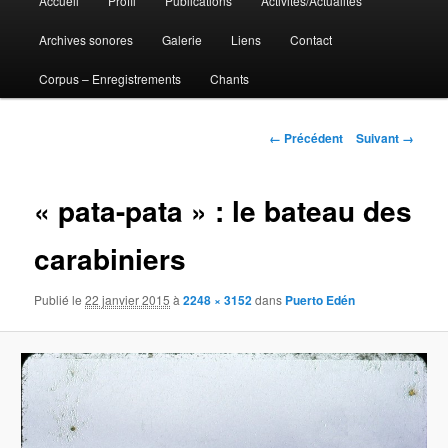
Accueil
Profil
Publications
Activités/Actualités
Aller
principal
Archives sonores
Galerie
Liens
Contact
au
Corpus – Enregistrements
Chants
contenu
principal
Navigation
← Précédent
Suivant →
des
images
« pata-pata » : le bateau des
carabiniers
Publié le
22 janvier 2015
à
2248 × 3152
dans
Puerto Edén